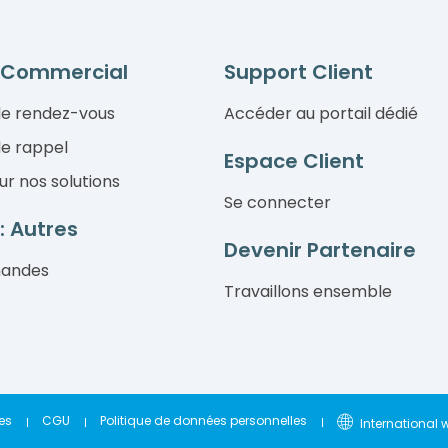
 Commercial
Support Client
e rendez-vous
Accéder au portail dédié
e rappel
Espace Client
ur nos solutions
Se connecter
: Autres
Devenir Partenaire
mandes
Travaillons ensemble
es
CGU
Politique de données personnelles
International 