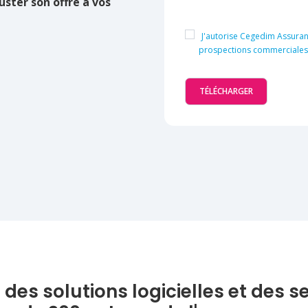
uster son offre à vos
J'autorise Cegedim Assuran
prospections commerciales re
s solutions logicielles et des s