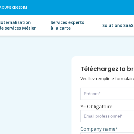
ROUPE CEGEDIM
Externalisation
Services experts
Solutions SaaS
de services Métier
à la carte
Téléchargez la b
Veuillez remplir le formulai
*= Obligatoire
Company name
*